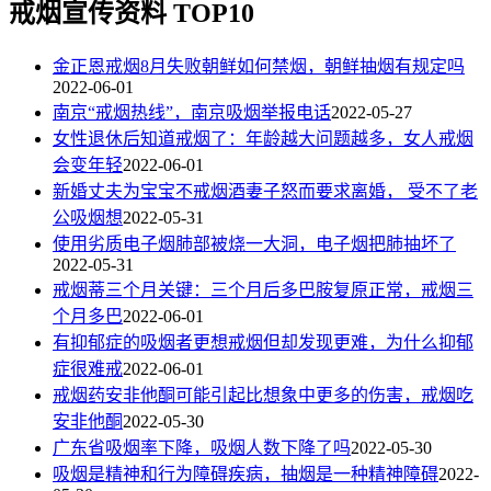
戒烟宣传资料 TOP10
金正恩戒烟8月失败朝鲜如何禁烟，朝鲜抽烟有规定吗
2022-06-01
南京“戒烟热线”，南京吸烟举报电话
2022-05-27
女性退休后知道戒烟了：年龄越大问题越多，女人戒烟
会变年轻
2022-06-01
新婚丈夫为宝宝不戒烟酒妻子怒而要求离婚， 受不了老
公吸烟想
2022-05-31
使用劣质电子烟肺部被烧一大洞，电子烟把肺抽坏了
2022-05-31
戒烟蒂三个月关键：三个月后多巴胺复原正常，戒烟三
个月多巴
2022-06-01
有抑郁症的吸烟者更想戒烟但却发现更难，为什么抑郁
症很难戒
2022-06-01
戒烟药安非他酮可能引起比想象中更多的伤害，戒烟吃
安非他酮
2022-05-30
广东省吸烟率下降，吸烟人数下降了吗
2022-05-30
吸烟是精神和行为障碍疾病，抽烟是一种精神障碍
2022-