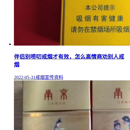
伴侣别唠叨戒烟才有效，怎么高情商劝别人戒
烟
2022-05-31
戒烟宣传资料