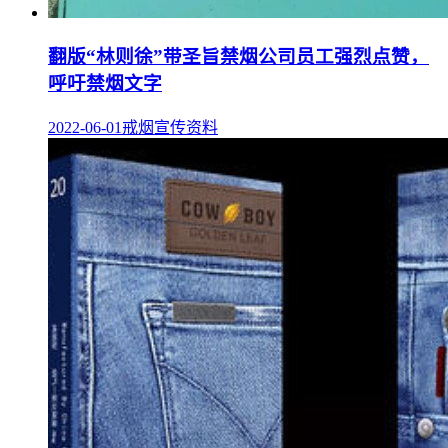
翻版“林则徐”带圣旨禁烟公司员工强烈点赞，
呼吁禁烟文字
2022-06-01
戒烟宣传资料