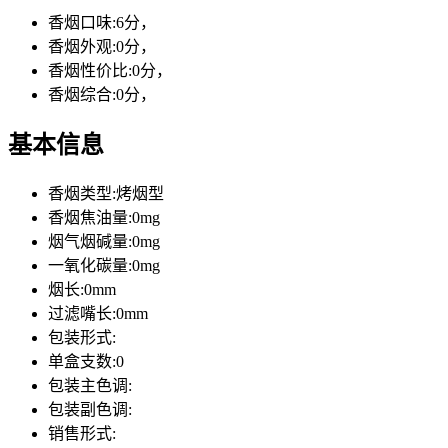
香烟口味:
6分，
香烟外观:
0分，
香烟性价比:
0分，
香烟综合:
0分，
基本信息
香烟类型:
烤烟型
香烟焦油量:
0mg
烟气烟碱量:
0mg
一氧化碳量:
0mg
烟长:
0mm
过滤嘴长:
0mm
包装形式:
单盒支数:
0
包装主色调:
包装副色调:
销售形式: