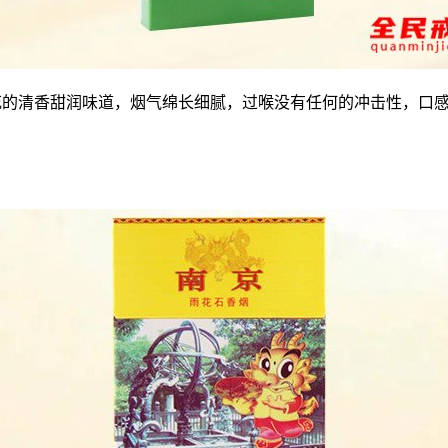
荷花的清香甜润味道，烟气绵长细腻，过喉没有任何的冲击性，口