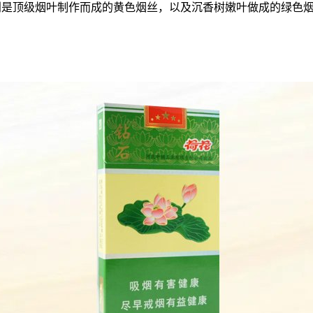
分别是顶级烟叶制作而成的黄色烟丝，以及沉香树嫩叶做成的绿色