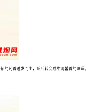
浓郁的药香透发而出，随后转变成甜润馨香的味道。