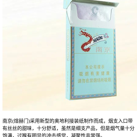
南京(煊赫门)采用新型的奥地利接装纸制作而成，烟支入口带
有丝丝的甜味，十分舒适，虽然是细支产品，但是烟气量十分
饱满，过喉有明显的冲击感觉，凝聚性非常强。